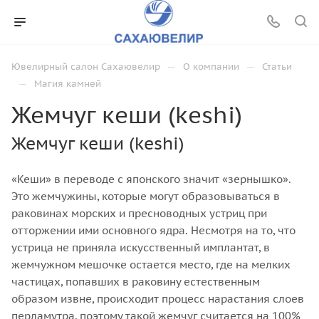
—
—
Ювелирный салон Сахаювелир
О компании
Статьи
—
Магия камней
Жемчуг кеши (keshi)
Жемчуг кеши (keshi)
«Кеши» в переводе с японского значит «зернышко».
Это жемчужины, которые могут образовываться в
раковинах морских и пресноводных устриц при
отторжении ими основного ядра. Несмотря на то, что
устрица не приняла искусственный имплантат, в
жемчужном мешочке остается место, где на мелких
частицах, попавших в раковину естественным
образом извне, происходит процесс нарастания слоев
перламутра, поэтому такой жемчуг считается на 100%