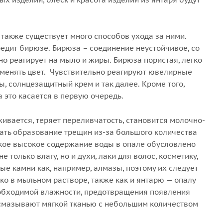
 также существует много способов ухода за ними.
едит бирюзе. Бирюза – соединение неустойчивое, со
о реагирует на мыло и жиры. Бирюза пористая, легко
оменять цвет. Чувствительно реагируют ювелирные
ты, солнцезащитный крем и так далее. Кроме того,
 это касается в первую очередь.
ивается, теряет переливчатость, становится молочно-
вать образование трещин из-за большого количества
акое высокое содержание воды в опале обусловлено
 только влагу, но и духи, лаки для волос, косметику,
ые камни как, например, алмазы, поэтому их следует
ько в мыльном растворе, также как и янтарю — опалу
еобходимой влажности, предотвращения появления
смазывают мягкой тканью с небольшим количеством