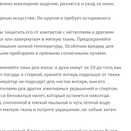
влено ювелирное изделие, разнятся и уход за ними.
рном искусстве. Он хрупок и требует осторожного
ы защитить его от контактов с металлами и другими
е или завернутым в мягкую ткань. Предохраняйте
 слишком низкой температуры. Особенно вредны для
ьными приборами и прямыми солнечными лучами.
еняйте лаки для волос и духи минут за 10 до того, как
посуды и стиркой, храните янтарь подальше от таких
нератор не подходят для чистки янтаря, они его
тителями для других ювелирных украшений и спиртом.
тся беловатый налет, который останется навсегда.
, смоченной в мягкой мыльной и чуть теплой воде.
 мягкую ткань и потрите украшение, не забыв затем
х изделий, блеск и красота изделий из янтаря будут