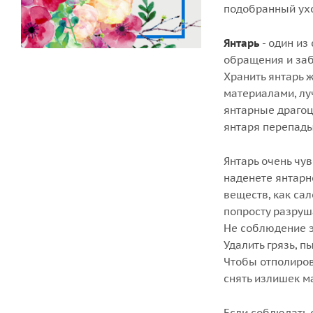
подобранный уход
Янтарь
- один из
обращения и заб
Хранить янтарь 
материалами, лу
янтарные драгоц
янтаря перепады
Янтарь очень чув
наденете янтарн
веществ, как сал
попросту разруш
Не соблюдение э
Удалить грязь, п
Чтобы отполиров
снять излишек м
Если соблюдать 