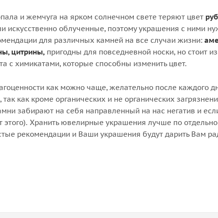
пала и жемчуга на ярком солнечном свете теряют цвет
руб
и искусственно облученные, поэтому украшения с ними нуж
мендации для различных камней на все случаи жизни:
аме
ны, цитрины,
пригодны для повседневной носки, но стоит и
та с химикатами, которые способны изменить цвет.
агоценности как можно чаще, желательно после каждого д
 так как кроме органических и не органических загрязнени
камни забирают на себя направленный на нас негатив и есл
от этого). Хранить ювелирные украшения лучше по отдельно
тые рекомендации и Ваши украшения будут дарить Вам рад