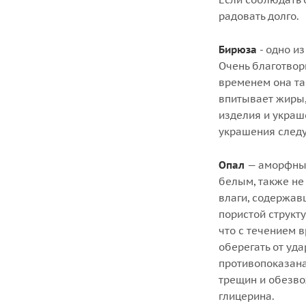
радовать долго.
Бирюза
- одно из
Очень благотвор
временем она та
впитывает жиры,
изделия и украше
украшения следу
Опал
— аморфный 
белым, также не
влаги, содержав
пористой структу
что с течением 
оберегать от уд
противопоказана
трещин и обезво
глицерина.