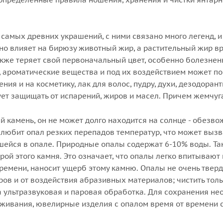
 самых древних украшений, с ними связано много легенд, и
но влияет на бирюзу животный жир, а растительный жир вр
кже теряет свой первоначальный цвет, особенно болезненн
 ароматические вещества и под их воздействием может п
ния и на косметику, лак для волос, пудру, духи, дезодоран
ет защищать от испарений, жиров и масел. Причем жемчуга
камень, он не может долго находится на солнце - обезвож
 любит опал резких перепадов температур, что может выз
шейся в опале. Природные опалы содержат 6-10% воды. Т
рой этого камня. Это означает, что опалы легко впитывают не
времени, наносит ущерб этому камню. Опалы не очень тверд
аров и от воздействия абразивных материалов; чистить тол
 ультразвуковая и паровая обработка. Для сохранения н
живания, ювелирные изделия с опалом время от времени 