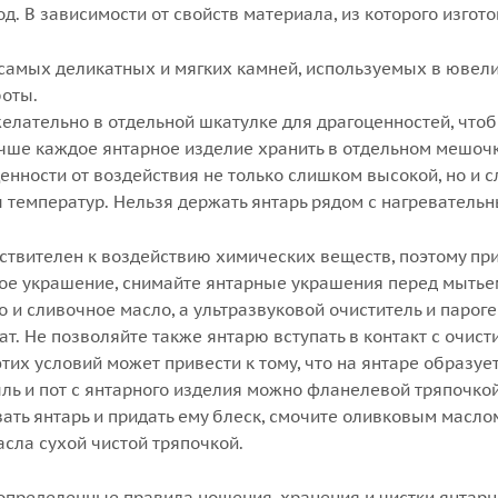
. В зависимости от свойств материала, из которого изгото
 самых деликатных и мягких камней, используемых в ювели
оты.
желательно в отдельной шкатулке для драгоценностей, чтоб
чше каждое янтарное изделие хранить в отдельном мешочк
енности от воздействия не только слишком высокой, но и
 температур. Нельзя держать янтарь рядом с нагревател
ствителен к воздействию химических веществ, поэтому прим
ое украшение, снимайте янтарные украшения перед мытьем 
о и сливочное масло, а ультразвуковой очиститель и пароге
ат. Не позволяйте также янтарю вступать в контакт с очис
тих условий может привести к тому, что на янтаре образуе
ыль и пот с янтарного изделия можно фланелевой тряпочкой
ать янтарь и придать ему блеск, смочите оливковым маслом
асла сухой чистой тряпочкой.
определенные правила ношения, хранения и чистки янтарны