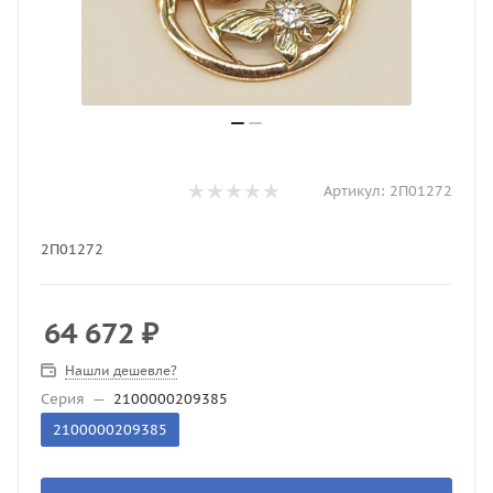
Артикул:
2П01272
2П01272
64 672
₽
Нашли дешевле?
Серия
—
2100000209385
2100000209385