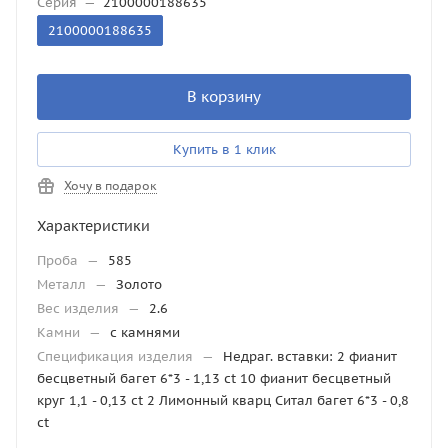
Серия
—
2100000188635
2100000188635
В корзину
Купить в 1 клик
Хочу в подарок
Характеристики
Проба
—
585
Металл
—
Золото
Вес изделия
—
2.6
Камни
—
с камнями
Спецификация изделия
—
Недраг. вставки: 2 фианит
бесцветный багет 6*3 - 1,13 ct 10 фианит бесцветный
круг 1,1 - 0,13 ct 2 Лимонный кварц Ситал багет 6*3 - 0,8
ct