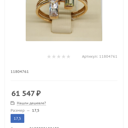
Артикул:
11804761
11804761
61 547
₽
Нашли дешевле?
Размер
—
17,5
17,5