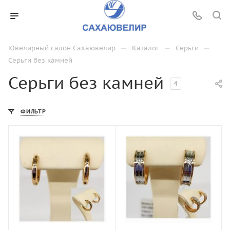
—
—
—
Ювелирный салон Сахаювелир
Каталог
Серьги
Серьги без камней
Серьги без камней
4
ФИЛЬТР