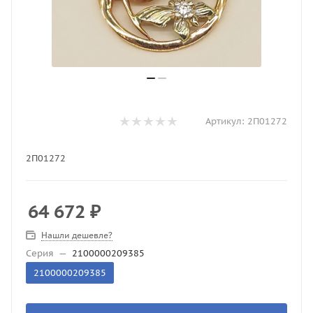
Артикул:
2П01272
2П01272
64 672
₽
Нашли дешевле?
Серия
—
2100000209385
2100000209385