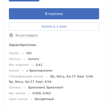
В корзину
Купить в 1 клик
Хочу в подарок
Характеристики
Проба
—
585
Металл
—
Золото
Вес изделия
—
0.62
Камни
—
с бриллиантами
Спецификация камня
—
Бр., Бесц., Кр-57, Круг, 3/4А,
Бр., Бесц., Кр-57, Круг, 4/5А
Камень
—
Бриллиант, Бриллиант
Вес камня
—
0.008, 0.062
Цвет камня
—
Бесцветный