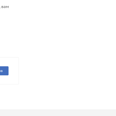
, вам
ыв