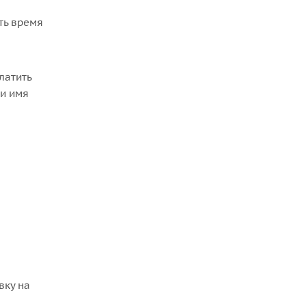
ть время
латить
 и имя
а
вку на