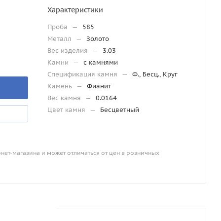
Характеристики
Проба
—
585
Металл
—
Золото
Вес изделия
—
3.03
Камни
—
с камнями
Спецификация камня
—
Ф., Бесц., Круг
Камень
—
Фианит
Вес камня
—
0.0164
Цвет камня
—
Бесцветный
рнет-магазина и может отличаться от цен в розничных