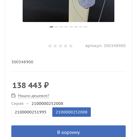
Артикул:
300348900
300348900
138 443
₽
Нашли дешевле?
Серия
—
2100000252008
2100000251995
2100000252008
В корзину