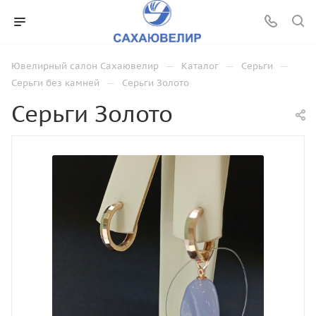
—
—
—
Ювелирный салон Сахаювелир
Каталог
Серьги
—
Серьги без камней
Серьги Золото
Серьги Золото