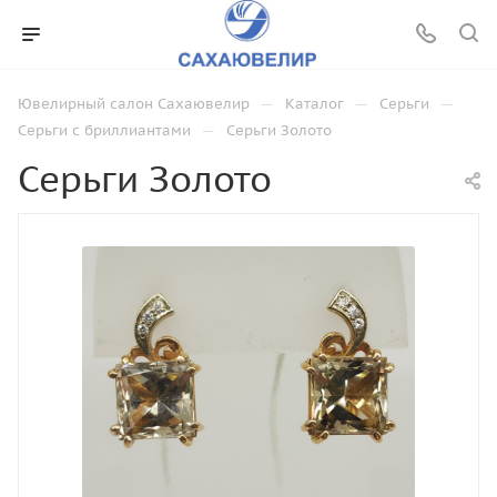
—
—
—
Ювелирный салон Сахаювелир
Каталог
Серьги
—
Серьги с бриллиантами
Серьги Золото
Серьги Золото