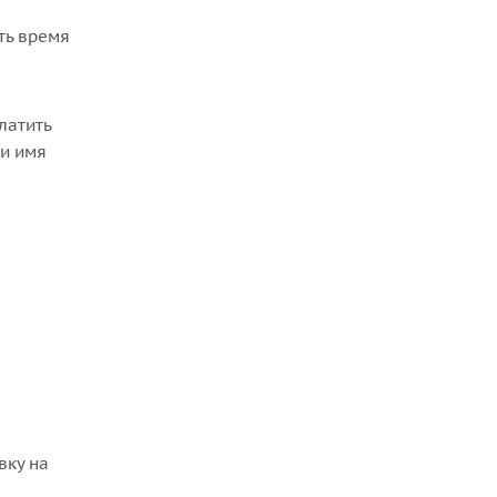
ть время
латить
 и имя
а
вку на