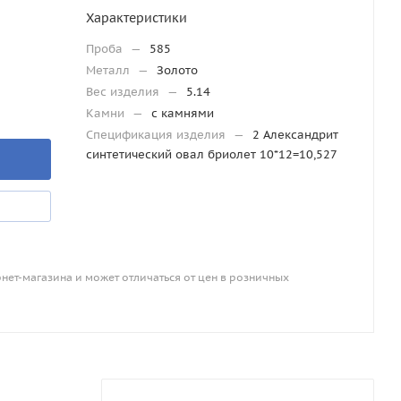
Характеристики
Проба
—
585
Металл
—
Золото
Вес изделия
—
5.14
Камни
—
с камнями
Спецификация изделия
—
2 Александрит
синтетический овал бриолет 10*12=10,527
рнет-магазина и может отличаться от цен в розничных