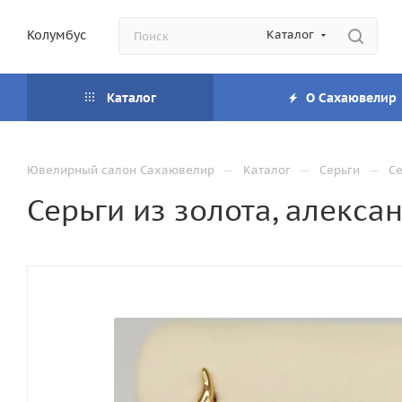
Колумбус
Каталог
Каталог
О Сахаювелир
—
—
—
Ювелирный салон Сахаювелир
Каталог
Серьги
Се
Серьги из золота, алекса