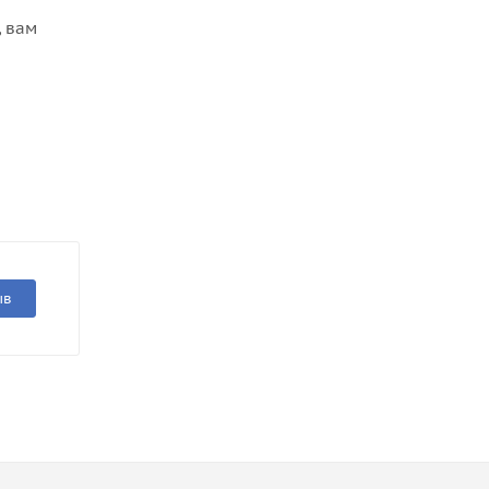
, вам
ыв