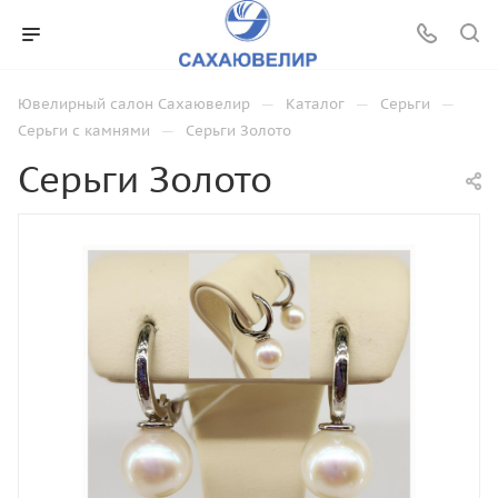
—
—
—
Ювелирный салон Сахаювелир
Каталог
Серьги
—
Серьги с камнями
Серьги Золото
Серьги Золото