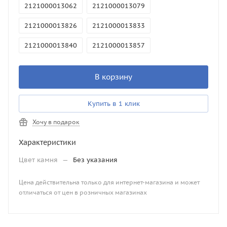
2121000013062
2121000013079
2121000013826
2121000013833
2121000013840
2121000013857
2121000013864
2121000013901
В корзину
2121000014816
2121000014823
Купить в 1 клик
2121000014861
2121000014878
Хочу в подарок
2121000014885
2121000014892
Характеристики
2121000014908
2121000016612
Цвет камня
—
Без указания
2121000016629
2121000016636
Цена действительна только для интернет-магазина и может
2121000016643
2121000016650
отличаться от цен в розничных магазинах
2121000016667
2121000016674
2121000019330
2121000019347