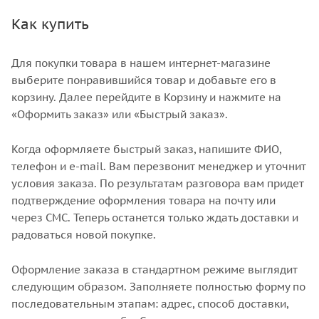
Как купить
2121000019354
2121000019361
2121000019378
2121000019385
Для покупки товара в нашем интернет-магазине
2121000019439
2121000019446
выберите понравившийся товар и добавьте его в
корзину. Далее перейдите в Корзину и нажмите на
2121000019460
2121000019514
«Оформить заказ» или «Быстрый заказ».
2121000019521
2121000019538
Когда оформляете быстрый заказ, напишите ФИО,
2121000019545
2121000019552
телефон и e-mail. Вам перезвонит менеджер и уточнит
условия заказа. По результатам разговора вам придет
2121000019569
2121000019576
подтверждение оформления товара на почту или
через СМС. Теперь останется только ждать доставки и
2121000019583
2121000019590
радоваться новой покупке.
2121000019606
Оформление заказа в стандартном режиме выглядит
следующим образом. Заполняете полностью форму по
последовательным этапам: адрес, способ доставки,