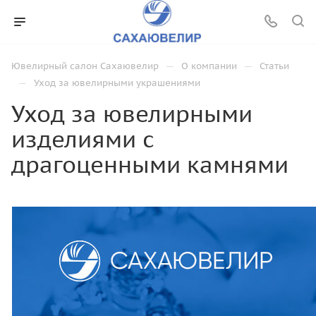
—
—
Ювелирный салон Сахаювелир
О компании
Статьи
—
Уход за ювелирными украшениями
Уход за ювелирными
изделиями с
драгоценными камнями