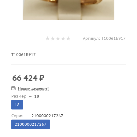
Артикул:
Т10061Б917
Т10061Б917
66 424
₽
Нашли дешевле?
Размер
—
18
18
Серия
—
2100000217267
2100000217267