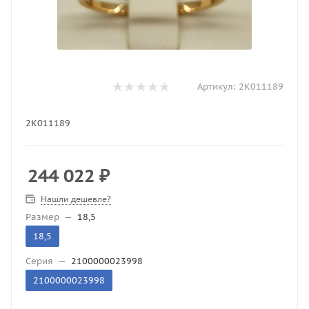
Артикул:
2К011189
2К011189
244 022
₽
Нашли дешевле?
Размер
—
18,5
18,5
Серия
—
2100000023998
2100000023998