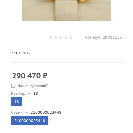
Артикул:
2К011183
2К011183
290 470
₽
Нашли дешевле?
Размер
—
18
18
Серия
—
2100000023448
2100000023448