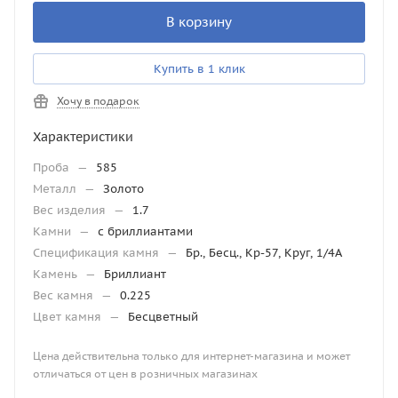
В корзину
Купить в 1 клик
Хочу в подарок
Характеристики
Проба
—
585
Металл
—
Золото
Вес изделия
—
1.7
Камни
—
с бриллиантами
Спецификация камня
—
Бр., Бесц., Кр-57, Круг, 1/4А
Камень
—
Бриллиант
Вес камня
—
0.225
Цвет камня
—
Бесцветный
Цена действительна только для интернет-магазина и может
отличаться от цен в розничных магазинах