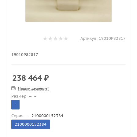
Артикул:
19010Р82817
19010Р82817
238 464
₽
Нашли дешевле?
Размер
—
-
-
Серия
—
2100000152384
2100000152384