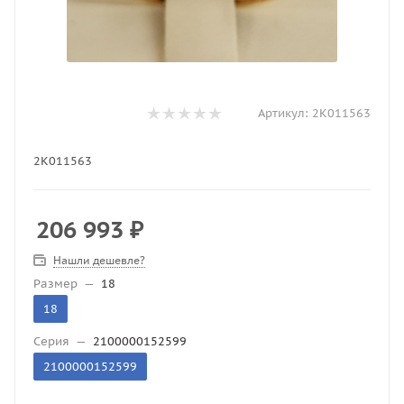
Артикул:
2К011563
2К011563
206 993
₽
Нашли дешевле?
Размер
—
18
18
Серия
—
2100000152599
2100000152599