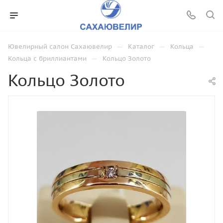
—
—
—
Ювелирный салон Сахаювелир
Каталог
Кольца
—
Кольца с бриллиантами
Кольцо Золото
Кольцо Золото